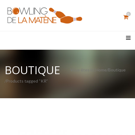
0
BOUTIQUE
Vous êtes ici:
Home
/
Boutique
/Products tagged “KR”