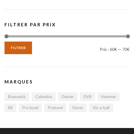
FILTRER PAR PRIX
FILTRER
Prix :
60€
—
70€
MARQUES
Brunswick
Columbia
Dexter
DV8
Hammer
KR
Pro bowl
Probowl
Storm
Viz-a-ball