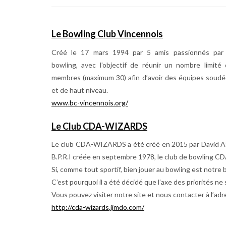
d’arcade
Le Bowling Club Vincennois
Créé le 17 mars 1994 par 5 amis passionnés par 
bowling, avec l’objectif de réunir un nombre limité
membres (maximum 30) afin d’avoir des équipes soud
et de haut niveau.
www.bc-vincennois.org/
Le Club CDA-WIZARDS
Le club CDA-WIZARDS a été créé en 2015 par David ASSO
B.P.R.I créée en septembre 1978, le club de bowling CD
Si, comme tout sportif, bien jouer au bowling est notre
C’est pourquoi il a été décidé que l’axe des priorités ne
Vous pouvez visiter notre site et nous contacter à l’adr
http://cda-wizards.jimdo.com/