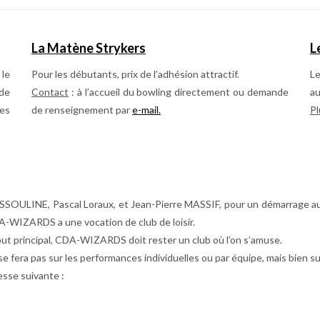
Accueil
des
personnes
en
La Matène Strykers
L
situation
de
le
Pour les débutants, prix de l’adhésion attractif.
L
handicap
 de
Contact
: à l’accueil du bowling directement ou demande
au
ées
de renseignement par
e-mail
.
Pl
ULINE, Pascal Loraux, et Jean-Pierre MASSIF, pour un démarrage au 1 e
A-WIZARDS a une vocation de club de loisir.
 but principal, CDA-WIZARDS doit rester un club où l’on s’amuse.
 se fera pas sur les performances individuelles ou par équipe, mais bien su
esse suivante :