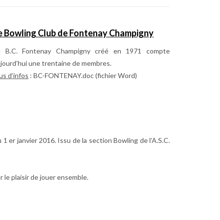
e Bowling Club de Fontenay Champigny
e B.C. Fontenay Champigny créé en 1971 compte
jourd’hui une trentaine de membres.
us d’infos
: BC-FONTENAY.doc (fichier Word)
r janvier 2016. Issu de la section Bowling de l’A.S.C.
r le plaisir de jouer ensemble.