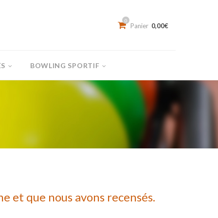
0
Panier
0,00
€
ÉS
BOWLING SPORTIF
Résultats
des
ligues
&
compétitions
Tickets
d’entraînement
Les
Clubs
ne et que nous avons recensés.
Pro
Shop