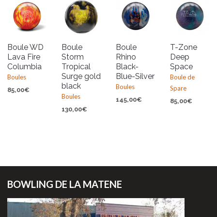
Boule WD
Boule
Boule
T-Zone
Lava Fire
Storm
Rhino
Deep
Columbia
Tropical
Black-
Space
Surge gold
Blue-Silver
Boules
Boule de
black
Boules
Spare
85,00
€
Boules
145,00
€
85,00
€
130,00
€
BOWLING DE LA MATENE